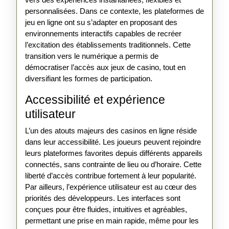
personnalisées. Dans ce contexte, les plateformes de
jeu en ligne ont su s’adapter en proposant des
environnements interactifs capables de recréer
l’excitation des établissements traditionnels. Cette
transition vers le numérique a permis de
démocratiser l’accès aux jeux de casino, tout en
diversifiant les formes de participation.
Accessibilité et expérience
utilisateur
L’un des atouts majeurs des casinos en ligne réside
dans leur accessibilité. Les joueurs peuvent rejoindre
leurs plateformes favorites depuis différents appareils
connectés, sans contrainte de lieu ou d’horaire. Cette
liberté d’accès contribue fortement à leur popularité.
Par ailleurs, l’expérience utilisateur est au cœur des
priorités des développeurs. Les interfaces sont
conçues pour être fluides, intuitives et agréables,
permettant une prise en main rapide, même pour les