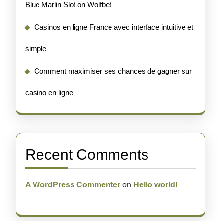
Blue Marlin Slot on Wolfbet
Casinos en ligne France avec interface intuitive et
simple
Comment maximiser ses chances de gagner sur
casino en ligne
Recent Comments
A WordPress Commenter
on
Hello world!