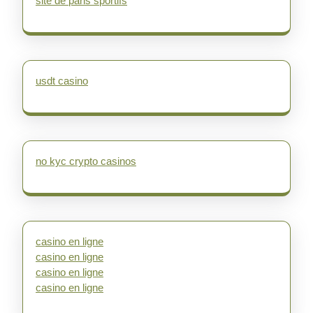
site de paris sportifs
usdt casino
no kyc crypto casinos
casino en ligne
casino en ligne
casino en ligne
casino en ligne