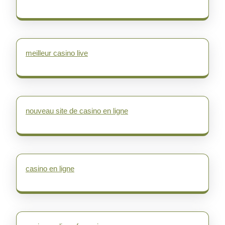
meilleur casino live
nouveau site de casino en ligne
casino en ligne