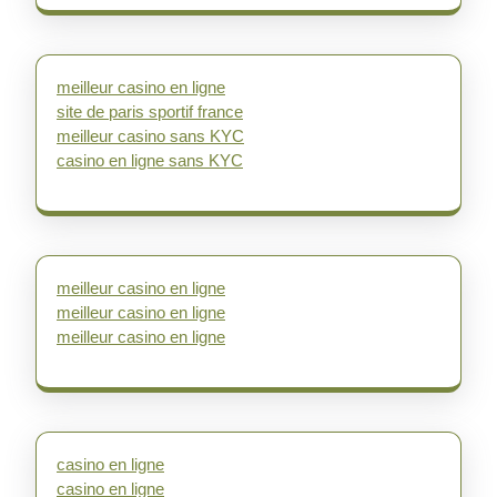
meilleur casino en ligne
site de paris sportif france
meilleur casino sans KYC
casino en ligne sans KYC
meilleur casino en ligne
meilleur casino en ligne
meilleur casino en ligne
casino en ligne
casino en ligne