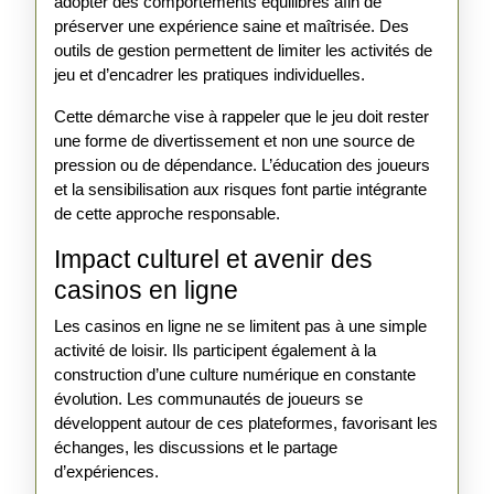
adopter des comportements équilibrés afin de
préserver une expérience saine et maîtrisée. Des
outils de gestion permettent de limiter les activités de
jeu et d’encadrer les pratiques individuelles.
Cette démarche vise à rappeler que le jeu doit rester
une forme de divertissement et non une source de
pression ou de dépendance. L’éducation des joueurs
et la sensibilisation aux risques font partie intégrante
de cette approche responsable.
Impact culturel et avenir des
casinos en ligne
Les casinos en ligne ne se limitent pas à une simple
activité de loisir. Ils participent également à la
construction d’une culture numérique en constante
évolution. Les communautés de joueurs se
développent autour de ces plateformes, favorisant les
échanges, les discussions et le partage
d’expériences.